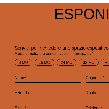
ESPON
Scrivici per richiedere uno spazio espositivo
A quale metratura espositiva sei interessato?*
8 MQ
16 MQ
24 MQ
32 MQ
+