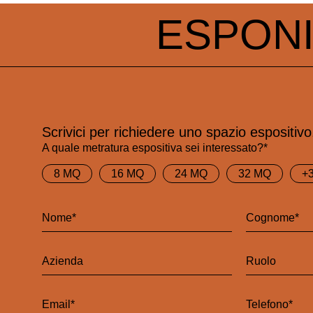
ESPON
Scrivici per richiedere uno spazio espositivo
A quale metratura espositiva sei interessato?*
8 MQ
16 MQ
24 MQ
32 MQ
+