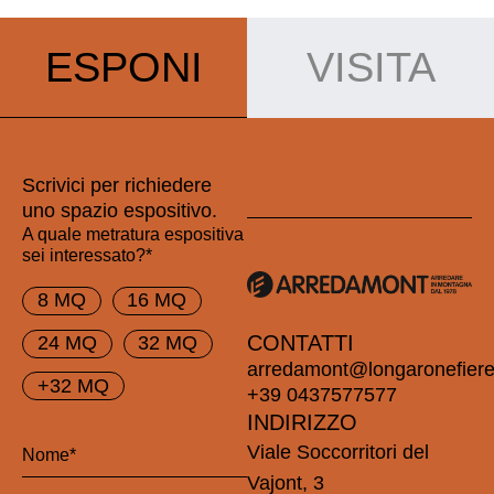
ESPONI
VISITA
Scrivici per richiedere
uno spazio espositivo.
A quale metratura espositiva
sei interessato?*
8 MQ
16 MQ
CONTATTI
24 MQ
32 MQ
arredamont@longaronefiere.
+32 MQ
+39 0437577577
INDIRIZZO
Viale Soccorritori del
Vajont, 3