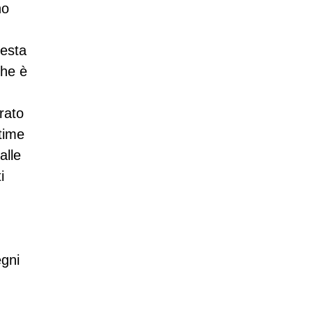
no
uesta
che è
rato
time
alle
i
egni