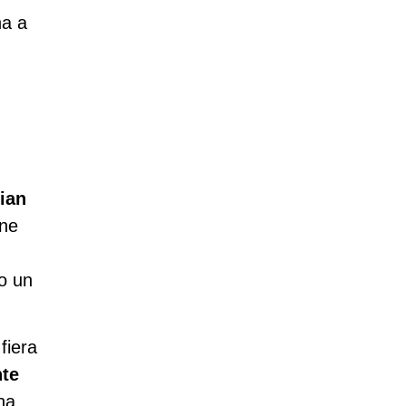
na a
ian
one
o un
fiera
nte
ha