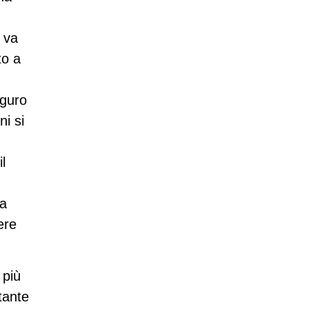
 va
to a
uguro
ni si
l
na
ere
 più
tante