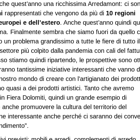
che quest’anno una ricchissima Arredamont: ci so
i
rappresentati che vengono da più di
10 regioni
europei e dell’estero
. Anche quest’anno quindi q
sima. Finalmente sembra che siamo fuori da quello 
 un problema grandissimo a tutte le fiere di tutto il
ettore più colpito dalla pandemia con cali del fattu
o stiamo quindi ripartendo, le prospettive sono ot
anno tantissime iniziative interessanti che vanno d
nostro mondo di creare con l’artigianato dei prodott
o quasi a dei prodotti artistici. Tanto che avremo
n Fiera Dolomiti, quindi un grande esempio di
anche promuovere la cultura del territorio del
one interessante anche perché ci saranno dei conv
ndimento”.
ivi previsti: mobili e arredi, complementi di arredo,