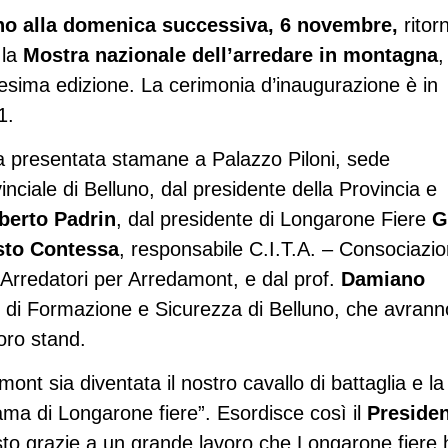
ino alla domenica successiva, 6 novembre,
ritor
 la
Mostra nazionale dell’arredare in montagna
,
esima edizione. La cerimonia d’inaugurazione è in
1.
a presentata stamane a Palazzo Piloni, sede
nciale di Belluno, dal presidente della Provincia e
berto Padrin
, dal presidente di Longarone Fiere
G
sto Contessa
, responsabile C.I.T.A. – Consociazi
e Arredatori per Arredamont, e dal prof.
Damiano
di Formazione e Sicurezza di Belluno, che avrann
oro stand.
t sia diventata il nostro cavallo di battaglia e la 
ma di Longarone fiere”. Esordisce così il
Preside
o grazie a un grande lavoro che Longarone fiere 