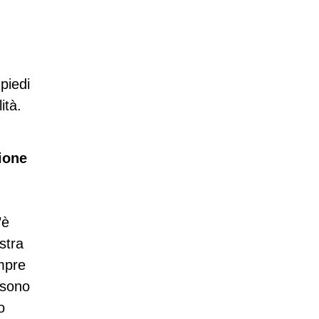
 piedi
ità.
ione
’è
stra
empre
 sono
o