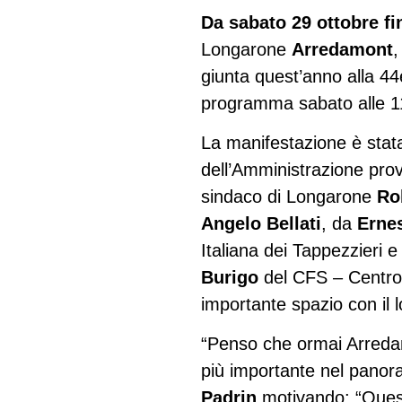
Da sabato 29 ottobre f
Longarone
Arredamont
,
giunta quest’anno alla 44
programma sabato alle 1
La manifestazione è stat
dell’Amministrazione provi
sindaco di Longarone
Ro
Angelo Bellati
, da
Erne
Italiana dei Tappezzieri 
Burigo
del CFS – Centro 
importante spazio con il l
“Penso che ormai Arredamon
più importante nel panora
Padrin
motivando: “Quest