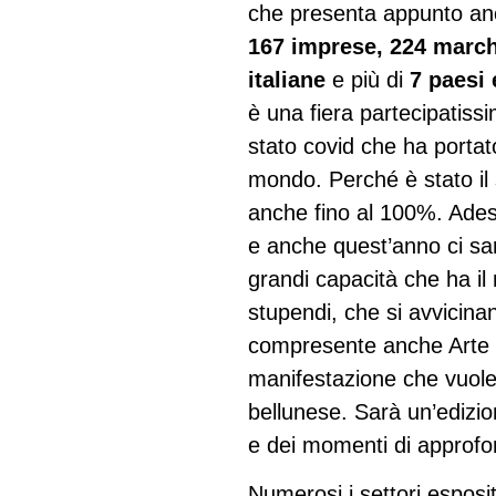
che presenta appunto an
167 imprese, 224 march
italiane
e più di
7 paesi 
è una fiera partecipatis
stato covid che ha portato
mondo. Perché è stato il s
anche fino al 100%. Adess
e anche quest’anno ci sar
grandi capacità che ha il 
stupendi, che si avvicinan
compresente anche Arte i
manifestazione che vuole 
bellunese. Sarà un’edizi
e dei momenti di approfo
Numerosi i settori esposit