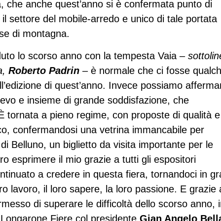
a, che anche quest’anno si è confermata punto di
 il settore del mobile-arredo e unico di tale portata
ase di montagna.
uto lo scorso anno con la tempesta Vaia –
sottolin
a,
Roberto Padrin
– è normale che ci fosse qualc
ll’edizione di quest’anno. Invece possiamo afferma
ievo e insieme di grande soddisfazione, che
 È tornata a pieno regime, con proposte di qualità e
lico, confermandosi una vetrina immancabile per
i Belluno, un biglietto da visita importante per le
 esprimere il mio grazie a tutti gli espositori
ntinuato a credere in questa fiera, tornandoci in g
o lavoro, il loro sapere, la loro passione. E grazie 
rmesso di superare le difficoltà dello scorso anno, 
i Longarone Fiere col presidente
Gian Angelo Bella