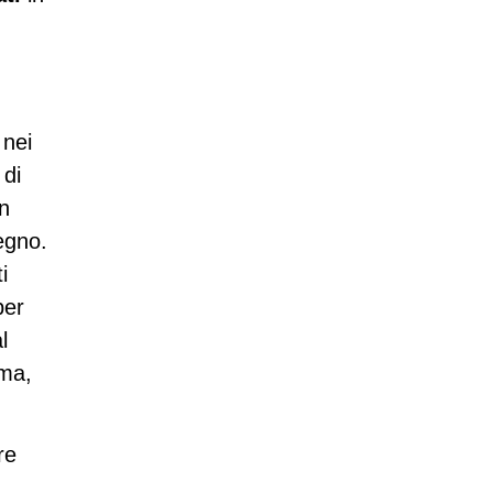
 nei
 di
in
egno.
i
per
l
mma,
re