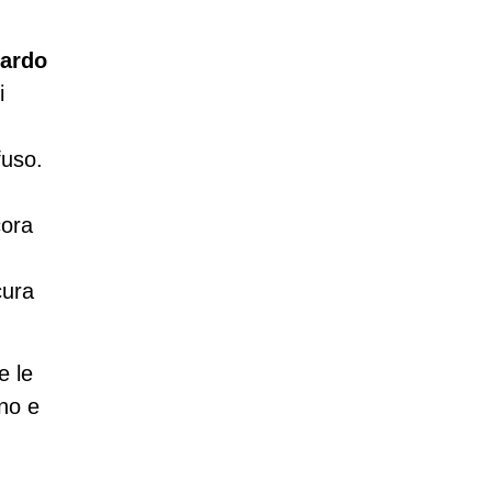
ardo
i
fuso.
cora
cura
e le
no e