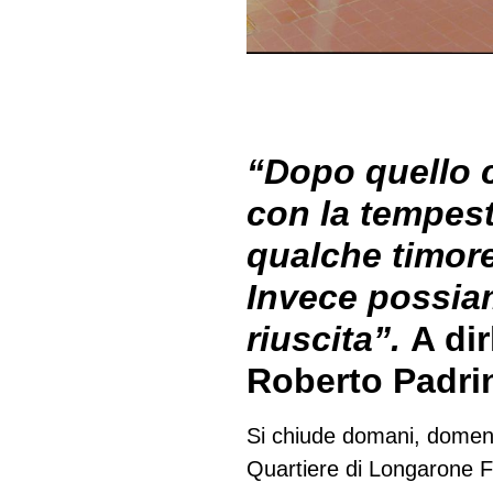
“Dopo quello 
con la tempest
qualche timore
Invece possia
riuscita”.
A dir
Roberto Padri
Si chiude domani, domen
Quartiere di Longarone Fi