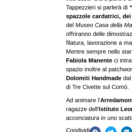
Tappezzieri si parlerà di
spazzole cardatrici, dei 
del
Museo Casa della Man
offriranno delle dimostraz
filatura, lavorazione a ma
Mentre sempre nello stan
Fabiola Manente
ci intr
spazio inoltre al patchwor
Dolomiti Handmade
dal
di Tre Civette sul Comò.
Ad animare l’
Arredamo
ragazze dell’
Istituto Le
acconciatura in uno scatt
Condividi