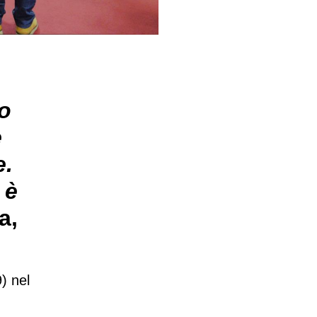
o
e
e.
 è
a,
) nel