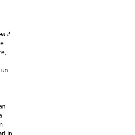
ea il
he
re,
 un
ran
a
in
ti
in