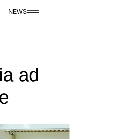
NEWS
ia ad
ne