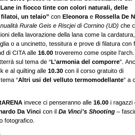
“Lane in fiocco tinte con colori naturali, delle
filatoi, un telaio”
con
Eleonora
e
Rossella
De N
ualità Rurale Geis e Riscjei di Cornino (UD)
che c
ioni della lavorazione della lana come la cardatura,
glia o a uncinetto, tessitura e prove di filatura con 
d di CITA alle
16.00
troveremo come ospite l’arch.
atterrà sul tema de “
L’armonia del comporre
”. An
k e al quilting alle
10.30
con il corso gratuito di
 tema “
Altri usi del velluto termomodellante
” a 
ntARENA
invece ci penseranno alle
16.00
i ragazzi 
onardo Da Vinci
con il
Da Vinci’s Shooting
– fasci
o fotografico.