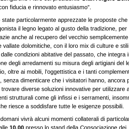
con fiducia e rinnovato entusiasmo”.
state particolarmente apprezzate le proposte che
ista il legno legato al gusto della tradizione, per
azie anche al recupero del vecchio semplicemente
 vallate dolomitiche, con il loro mix di culture e stili
i dalle condizioni abitative del passato, che integra 
ne degli arredamenti su misura degli artigiani del l
io, oltre ai mobili, l’oggettistica e i tanti complement
i, senza dimenticare che i visitatori hanno, ancora 
i trovare diverse soluzioni innovative per utilizzare a
ti strutturali come gli infissi e i serramenti, inso
e riesce a soddisfare tutte le esigenze possibili.
domani vivrà alcuni momenti collaterali di particola
alle
10.00
presso lo stand della Consociazione dei