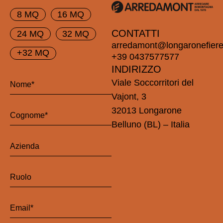
8 MQ
16 MQ
CONTATTI
24 MQ
32 MQ
arredamont@longaronefiere.
+32 MQ
+39 0437577577
INDIRIZZO
Viale Soccorritori del
Vajont, 3
32013 Longarone
Belluno (BL) – Italia