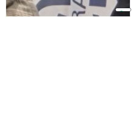
31 Oct 2025
Il gran finale di Arredamont tra cultura,
bellezza e creatività